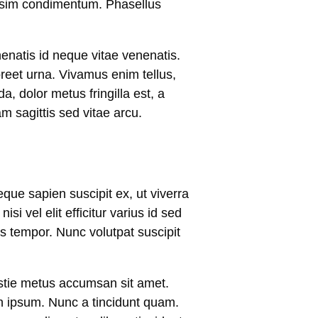
issim condimentum. Phasellus
enenatis id neque vitae venenatis.
aoreet urna. Vivamus enim tellus,
a, dolor metus fringilla est, a
m sagittis sed vitae arcu.
que sapien suscipit ex, ut viverra
si vel elit efficitur varius id sed
s tempor. Nunc volutpat suscipit
estie metus accumsan sit amet.
non ipsum. Nunc a tincidunt quam.