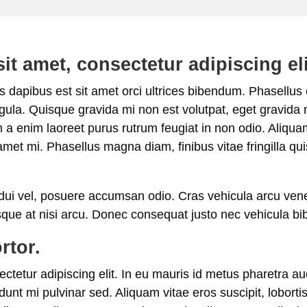
t amet, consectetur adipiscing eli
 dapibus est sit amet orci ultrices bibendum. Phasellus e
igula. Quisque gravida mi non est volutpat, eget gravida ni
m a enim laoreet purus rutrum feugiat in non odio. Aliquam 
amet mi. Phasellus magna diam, finibus vitae fringilla quis
 dui vel, posuere accumsan odio. Cras vehicula arcu venen
que at nisi arcu. Donec consequat justo nec vehicula bib
rtor.
tetur adipiscing elit. In eu mauris id metus pharetra auc
ncidunt mi pulvinar sed. Aliquam vitae eros suscipit, lobort