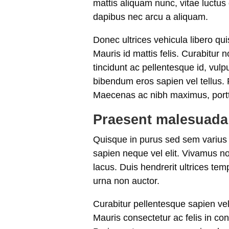
mattis aliquam nunc, vitae luct
dapibus nec arcu a aliquam.
Donec ultrices vehicula libero qui
Mauris id mattis felis. Curabitur 
tincidunt ac pellentesque id, vulp
bibendum eros sapien vel tellus. P
Maecenas ac nibh maximus, porttit
Praesent malesuada 
Quisque in purus sed sem varius c
sapien neque vel elit. Vivamus non 
lacus. Duis hendrerit ultrices te
urna non auctor.
Curabitur pellentesque sapien ve
Mauris consectetur ac felis in co