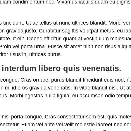
us diam condimentum nec. Vivamus iaculis quam eu dign
s tincidunt. Ut ac tellus ut nunc ultrices blandit. Morbi v
non gravida justo. Curabitur sagittis volutpat metus, eu l
utate ut elit. Donec efficitur, quam at vestibulum malesuad
roin vel porta urna. Fusce sit amet nibh non risus aliqua
or risus in, ultrices purus.
interdum libero quis venenatis.
ongue. Cras ornare, purus blandit tincidunt euismod, ne
mi id eros gravida venenatis. In vitae blandit nisi. Ut at ni
mpus. Morbi egestas nulla ligula, eu accumsan odio tempu
l nisi porta congue. Cras consectetur sem est, quis mol
nsectetur. Etiam vel ante vel velit molestie laoreet nec 