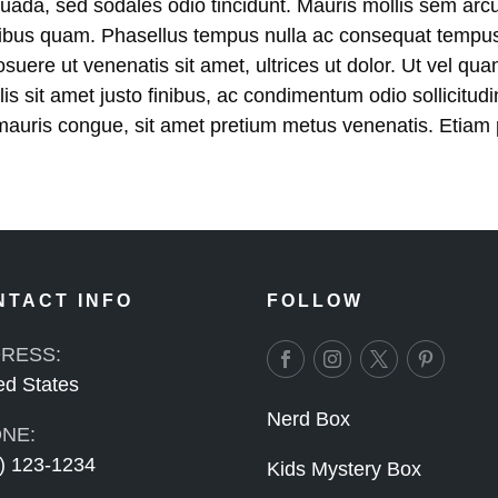
ada, sed sodales odio tincidunt. Mauris mollis sem arcu
ucibus quam. Phasellus tempus nulla ac consequat tempu
suere ut venenatis sit amet, ultrices ut dolor. Ut vel qu
lis sit amet justo finibus, ac condimentum odio sollicitud
 mauris congue, sit amet pretium metus venenatis. Etiam
NTACT INFO
FOLLOW
RESS:
ed States
Nerd Box
NE:
) 123-1234
Kids Mystery Box