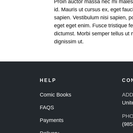
Proin auctor massa nec mi malesu
id. Mauris ut cursus ex, eget fa
sapien. Vestibulum nisi sapien, po
eget eget enim. Fusce tristique fe
dictumst. Morbi semper tellus ut
dignissim ut.
HELP
CO
Comic Books
ADD
Unit
FAQS
PHO
Payments
(985